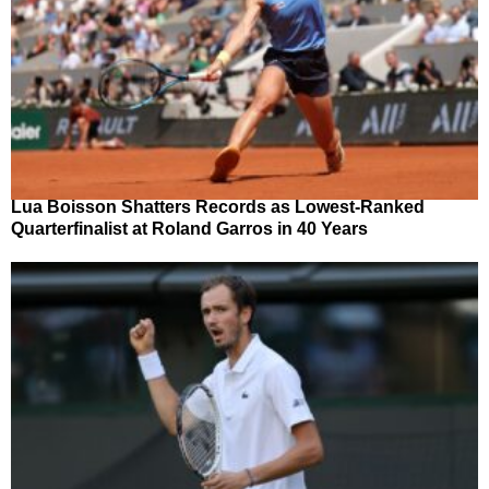
Lua Boisson Shatters Records as Lowest-Ranked
Quarterfinalist at Roland Garros in 40 Years