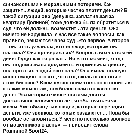
финансовыми и моральными потерями. Как
защитить людей, которые честно платят деньги? В
такой ситуации она [девушка, заплатившая за
квартиру Долиной] тоже должна была обратиться в
суд, что ей должны возместить эти деньги. Она
ничего не нарушила. У нас все такие вопросы, как
правило, решаются через суд. Это первое. А второе
— она хоть узнавала, кто те люди, которым она
платила? Она проверила их? Вопрос с возвратом ей
денег будут как-то решать. Но в тот момент, когда
она подписывала документы и приносила деньги,
она про этих людей всё знала? Она имела полную
информацию: кто это, что это, сколько лет они в
этом бизнесе? Всем нужно внимательно относиться
к таким моментам, тем более если это касается
денег. Эта история с мошенниками длится
достаточное количество лет, чтобы взяться за
мозги. Уже обманутых людей, которые переводят
деньги, уже звонков, которые раздаются… Пора бы
вообще остановиться. У меня по несколько звонков
от мошенников в день», — приводит слова
Родниной
Sport24
.