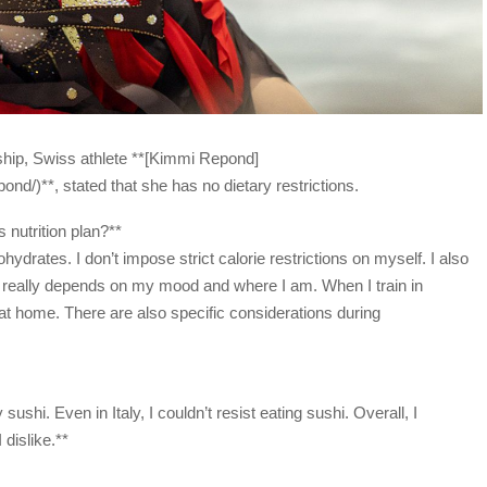
hip, Swiss athlete **[Kimmi Repond]
d/)**, stated that she has no dietary restrictions.
 nutrition plan?**
rates. I don’t impose strict calorie restrictions on myself. I also
It really depends on my mood and where I am. When I train in
t home. There are also specific considerations during
ushi. Even in Italy, I couldn’t resist eating sushi. Overall, I
 dislike.**