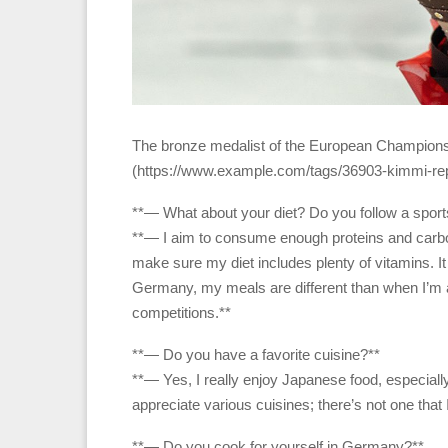
The bronze medalist of the European Champions
(https://www.example.com/tags/36903-kimmi-repon
**— What about your diet? Do you follow a sports
**— I aim to consume enough proteins and carbohyd
make sure my diet includes plenty of vitamins. 
Germany, my meals are different than when I’m a
competitions.**
**— Do you have a favorite cuisine?**
**— Yes, I really enjoy Japanese food, especially s
appreciate various cuisines; there’s not one that I
**— Do you cook for yourself in Germany?**