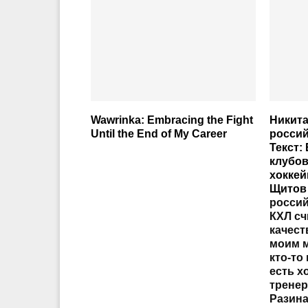
Wawrinka: Embracing the Fight
Никита
Until the End of My Career
россий
Текст:
клубов
хоккей
Щитов
россий
КХЛ сч
качест
моим м
кто-то 
есть х
трене
Разина