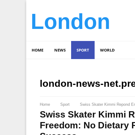
London
HOME
NEWS
SPORT
WORLD
london-news-net.pr
Home
Sport
Swiss Skater Kimmi Repond Emb
Swiss Skater Kimmi 
Freedom: No Dietary Re