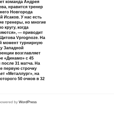
ет команда Андрея
ва, нравится тренер
него Новгорода
й Исаков. У нас есть
е тренеры, но многие
о кругу, когда
яются», — приводит
Щитова Vprognoze. На
й момент турнирную
у Западной
енции возглавляет
е «Динамо» с 45
 после 31 матча. На
е первую строчку
ет «Металлург», на
которого 50 очков в 32
 powered by
WordPress