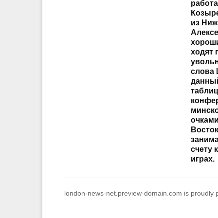
работа
Козыре
из Ниж
Алексе
хороши
ходят п
увольн
слова 
данны
таблиц
конфер
минско
очками
Восток
занима
счету 
играх.
london-news-net.preview-domain.com is proudly