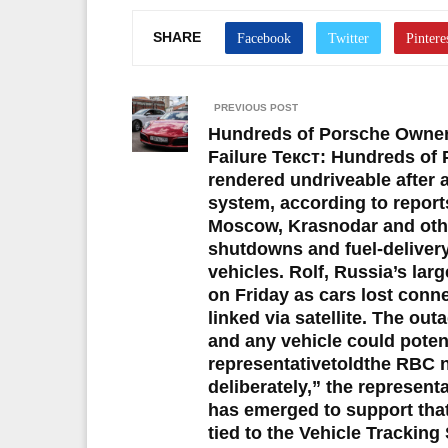
SHARE
PREVIOUS POST
Hundreds of Porsche Owners
Failure Текст: Hundreds of
rendered undriveable after a f
system, according to report
Moscow, Krasnodar and othe
shutdowns and fuel-delivery
vehicles. Rolf, Russia’s lar
on Friday as cars lost conn
linked via satellite. The ou
and any vehicle could potenti
representativetoldthe RBC n
deliberately,” the represen
has emerged to support tha
tied to the Vehicle Trackin