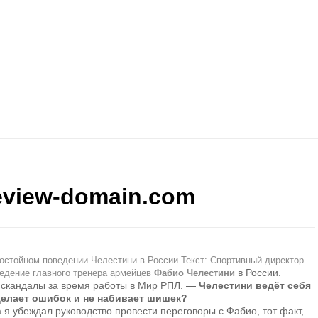
eview-domain.com
остойном поведении Челестини в России Текст: Спортивный директор
в России.
едение главного тренера армейцев
Фабио Челестини
 скандалы за время работы в Мир РПЛ.
— Челестини ведёт себя
 делает ошибок и не набивает шишек?
а я убеждал руководство провести переговоры с Фабио, тот факт,