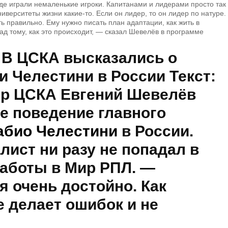
где играли немаленькие игроки. Капитанами и лидерами просто так
ниверситеты жизни какие-то. Если он лидер, то он лидер по натуре.
ь правильно. Ему нужно писать план адаптации, как жить в
рад тому, как это происходит, — сказал Шевелёв в программе
 В ЦСКА высказались о
 Челестини в России Текст:
ор ЦСКА
Евгений Шевелёв
е поведение главного
абио Челестини
в России.
ист ни разу не попадал в
работы в Мир РПЛ.
—
я очень достойно. Как
е делает ошибок и не